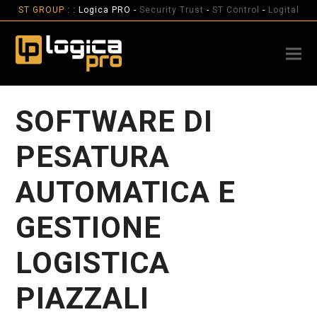
ST GROUP : :
Logica PRO -
Security Trust
-
ST Control
-
Logital
SOFTWARE DI
PESATURA
AUTOMATICA E
GESTIONE
LOGISTICA
PIAZZALI